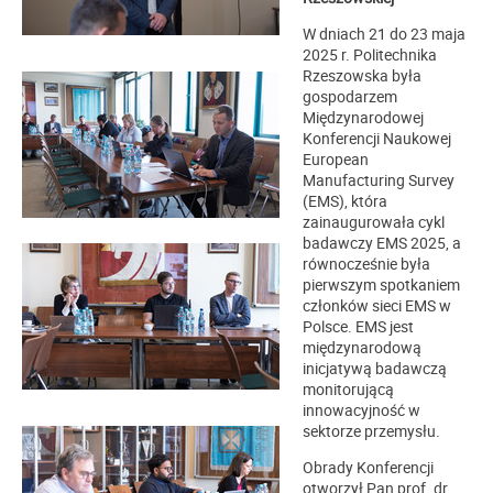
W dniach 21 do 23 maja
2025 r. Politechnika
Rzeszowska była
gospodarzem
Międzynarodowej
Konferencji Naukowej
European
Manufacturing Survey
(EMS), która
zainaugurowała cykl
badawczy EMS 2025, a
równocześnie była
pierwszym spotkaniem
członków sieci EMS w
Polsce. EMS jest
międzynarodową
inicjatywą badawczą
monitorującą
innowacyjność w
sektorze przemysłu.
Obrady Konferencji
otworzył Pan prof. dr