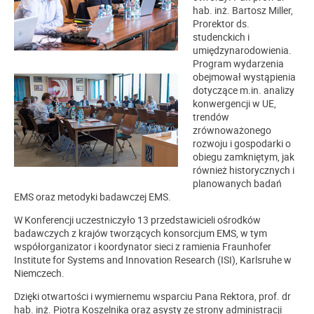
hab. inż. Bartosz Miller,
Prorektor ds.
studenckich i
umiędzynarodowienia.
Program wydarzenia
obejmował wystąpienia
dotyczące m.in. analizy
konwergencji w UE,
trendów
zrównoważonego
rozwoju i gospodarki o
obiegu zamkniętym, jak
również historycznych i
planowanych badań
EMS oraz metodyki badawczej EMS.
W Konferencji uczestniczyło 13 przedstawicieli ośrodków
badawczych z krajów tworzących konsorcjum EMS, w tym
współorganizator i koordynator sieci z ramienia Fraunhofer
Institute for Systems and Innovation Research (ISI), Karlsruhe w
Niemczech.
Dzięki otwartości i wymiernemu wsparciu Pana Rektora, prof. dr
hab. inż. Piotra Koszelnika oraz asysty ze strony administracji