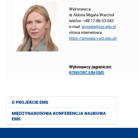
Wykonawca:
dr Aldona Migała-Warchoł
telefon: +48 17-86-53-043
e-mail:
amigala@prz.edu.pl
strona internetowa:
https://amigala.v.prz.edu.pl/
Wykonawcy zagraniczni:
KONSORCJUM EMS
O PROJEKCIE EMS
MIĘDZYNARODOWA KONFERENCJA NAUKOWA
EMS