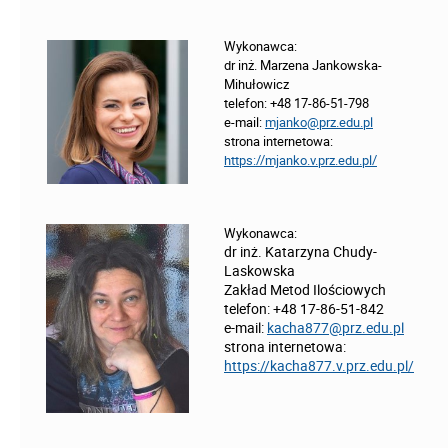
Wykonawca:
dr inż. Marzena Jankowska-
Mihułowicz
telefon: +48 17-86-51-798
e-mail:
mjanko@prz.edu.pl
strona internetowa:
https://mjanko.v.prz.edu.pl/
Wykonawca:
dr inż. Katarzyna Chudy-
Laskowska
Zakład Metod Ilościowych
telefon: +48 17-86-51-842
e-mail:
kacha877@prz.edu.pl
strona internetowa:
https://kacha877.v.prz.edu.pl/